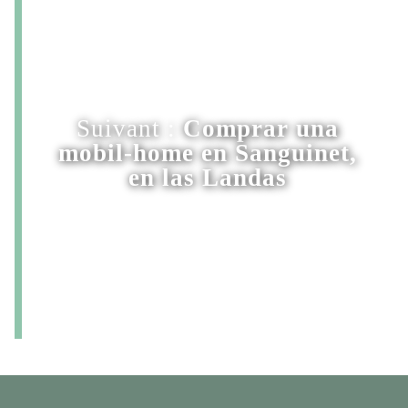
Suivant :
Comprar una
mobil-home en Sanguinet,
en las Landas