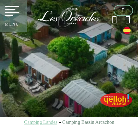
MENÚ
Camping Landes
»
Camping Bassin Arcachon