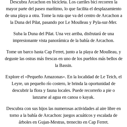
Descubra Arcachon en bicicleta
. Los carriles bici recorren la
mayor parte del paseo marítimo, lo que facilita el desplazamiento
de una playa a otra. Tome la ruta que va del centro de Arcachon a
la Duna del Pilat, pasando por Le Moulleau y Pyla-sur-Mer.
Suba la Duna del Pilat
. Una vez arriba, disfrutará de una
impresionante vista panorámica de la bahía de Arcachon.
Tome un barco hasta Cap Ferret
, junto a la
playa
de Moulleau, y
deguste las ostras más frescas en uno de los pueblos más bellos de
la Bassin.
Explore el «Pequeño Amazonas
«. En la localidad de Le Teich, el
Leyre, un pequeño río costero, le brinda la oportunidad de
descubrir la flora y fauna locales. Puede recorrerlo a pie o
lanzarse al agua en canoa o kayak.
Descubra con sus hijos las
numerosas actividades al aire
libre en
torno a la bahía de Arcachon:
juegos acuáticos y escalada de
árboles
en Gujan-Mestras,
trenecito
en Cap Ferret.