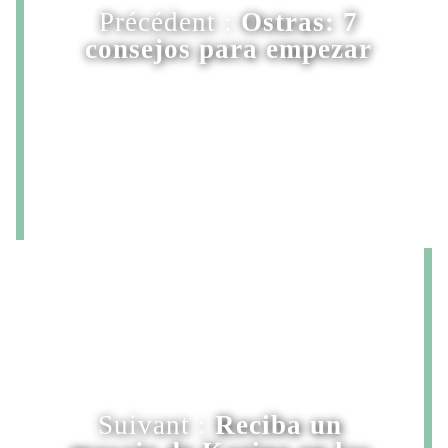
Précédent :
Ostras: 7
consejos para empezar
Suivant :
Reciba un