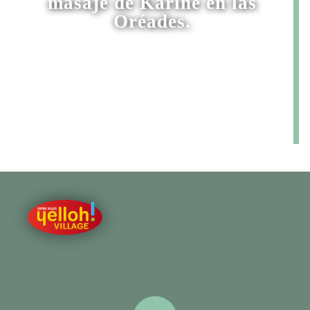
masaje de Karine en las
Oréades.