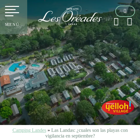
MENÚ
Camping Landes
»
Las Landas: ¿cuales son las playas con
vigilancia en septiembre?