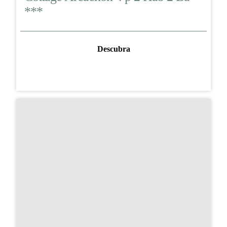
***
Descubra