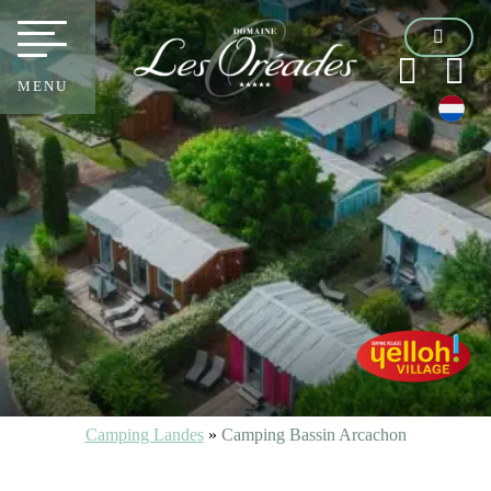
MENU
Camping Landes
»
Camping Bassin Arcachon