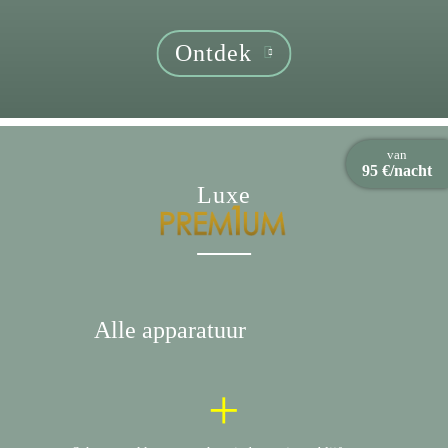
Ontdek
van
95 €/nacht
Luxe
Alle apparatuur
+