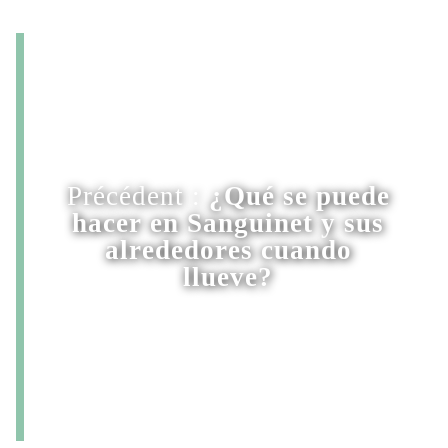
Précédent :
¿Qué se puede
hacer en Sanguinet y sus
alrededores cuando
llueve?