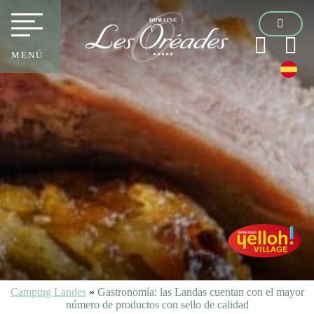
MENÚ
Camping Landes
»
Gastronomía: las Landas cuentan con el mayor
número de productos con sello de calidad