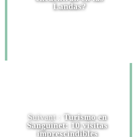
Landas?
Suivant :
Turismo en
Sanguinet: 10 visitas
imprescindibles