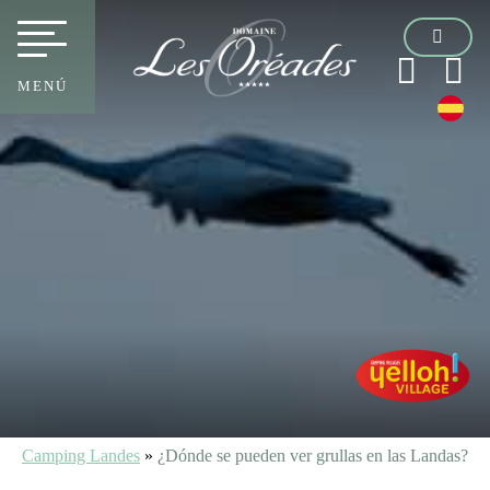
MENÚ
Camping Landes
»
¿Dónde se pueden ver grullas en las Landas?