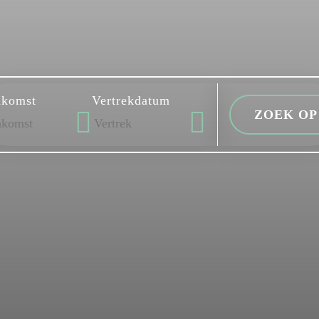
komst
Vertrekdatum