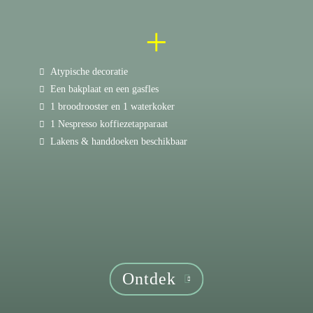
+
Atypische decoratie
Een bakplaat en een gasfles
1 broodrooster en 1 waterkoker
1 Nespresso koffiezetapparaat
Lakens & handdoeken beschikbaar
Ontdek