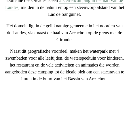
Domaine des Oréades is een
5-sterrencamping in het hart van de
Landes
, midden in de natuur
en op een steenworp afstand van
het
Lac de Sanguinet
.
Het domein ligt in de gelijknamige gemeente in het
noorden van
de Landes, vlak naast de baai van Arcachon
op de grens met de
Gironde.
Naast dit
geografische voordeel
, maken het
waterpark met 4
zwembaden
voor alle leeftijden, de
waterspeeltuin
voor kinderen,
het restaurant en de vele activiteiten en animaties die worden
aangeboden deze camping tot de ideale plek om
een stacaravan te
huren in de buurt van het Bassin van Arcachon
.