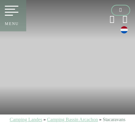
MENU
Camping Landes
»
Camping Bassin Arcachon
»
Stacaravans