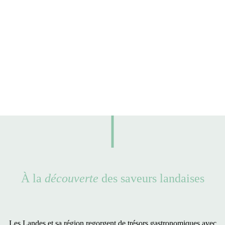
À la
découverte
des saveurs landaises
Les Landes et sa région regorgent de
trésors gastronomiques
avec