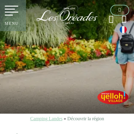
MENU
Camping Landes
»
Découvrir la région