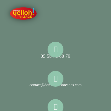
05 58 78 60 79
contact@domainelesoreades.com