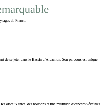
remarquable
aysages de France.
nt de se jeter dans le Bassin d’Arcachon. Son parcours est unique,
. Des oiseaux rares, des poissons et une multitude d’espèces végétales