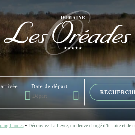
'arrivée
Date de départ
ping Landes
»
Découvrez La Leyre, un fleuve chargé d’histoire et de n