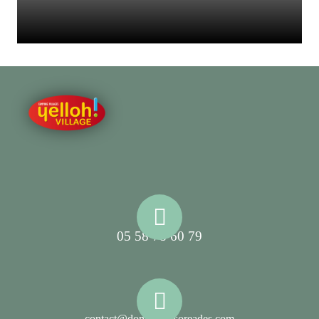
05 58 78 60 79
contact@domainelesoreades.com