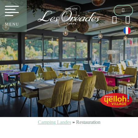
MENU
Camping Landes
»
Restauration