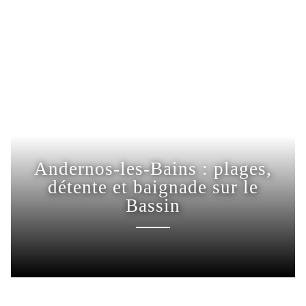
Andernos-les-Bains : plages,
détente et baignade sur le
Bassin