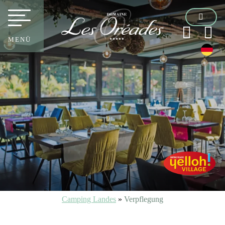
MENÜ
Camping Landes
»
Verpflegung