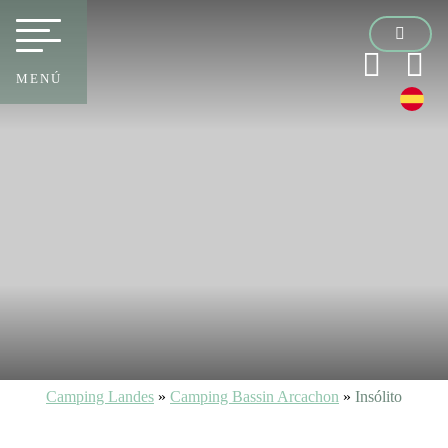
MENÚ
Camping Landes
»
Camping Bassin Arcachon
»
Insólito