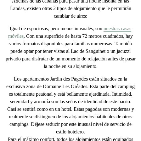
Además de las cabañas para pasar una noche insólita en las
Landas, existen
otros 2 tipos de alojamiento
que le permitirán
cambiar de aires:
Igual de espaciosas, pero menos inusuales, son
nuestras casas
móviles
. Con una superficie de hasta 72 metros cuadrados,
hay
varios formatos
disponibles para familias numerosas. También
puede optar por tener
vistas al Lac de Sanguinet o un jacuzzi
privado para disfrutar de un momento de relajación antes de pasar
la noche en su alojamiento.
Los
apartamentos Jardin des Pagodes
están situados en la
exclusiva zona de Domaine Les Oréades. Esta parte del camping
es
totalmente peatonal
y está
bellamente ajardinada
. Intimidad,
serenidad y armonía son las señas de identidad de este barrio.
Casi se sentirá como en un hotel. Estas pagodas son modernas y
realmente se distinguen de los alojamientos habituales de otros
campings. Déjese seducir por este
inusual nivel de servicio de
estilo hotelero
.
Para el máximo confort, todos los alojamientos están equipados