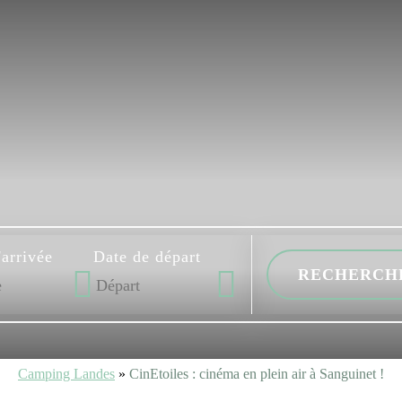
'arrivée
Date de départ
Camping Landes
»
CinEtoiles : cinéma en plein air à Sanguinet !