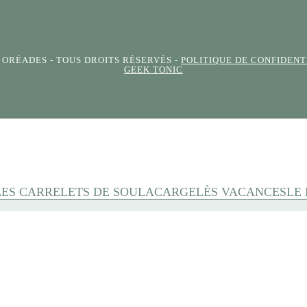
S ORÉADES
- TOUS DROITS RÉSERVÉS -
POLITIQUE DE CONFIDENT
GEEK TONIC
LES CARRELETS DE SOULAC
ARGELÈS VACANCES
LE