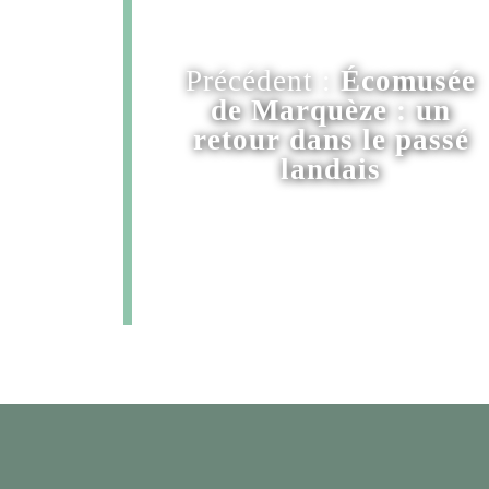
Précédent :
Écomusée
de Marquèze : un
retour dans le passé
landais