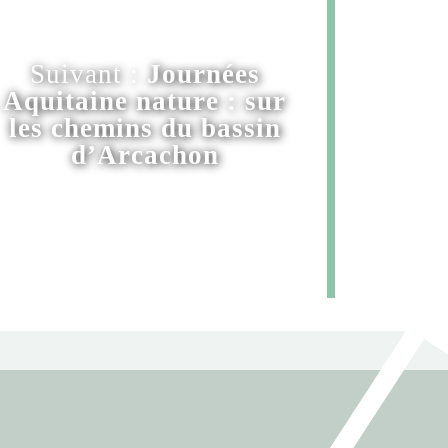
Suivant :
Journées
Aquitaine nature : sur
les chemins du bassin
d’Arcachon