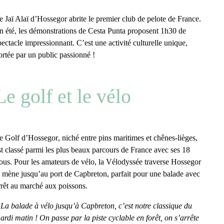
e
Jaï Alaï d’Hossegor
abrite le premier club de pelote de France.
n été, les
démonstrations de Cesta Punta
proposent 1h30 de
pectacle impressionnant. C’est une activité culturelle unique,
ortée par un public passionné !
Le golf et le vélo
e
Golf d’Hossegor
, niché entre pins maritimes et chênes-lièges,
st classé parmi les plus beaux parcours de France avec ses
18
rous
. Pour les amateurs de vélo, la
Vélodyssée
traverse Hossegor
t mène jusqu’au
port de Capbreton
, parfait pour une balade avec
rrêt au marché aux poissons.
 La balade à vélo jusqu’à Capbreton, c’est notre classique du
ardi matin ! On passe par la piste cyclable en forêt, on s’arrête