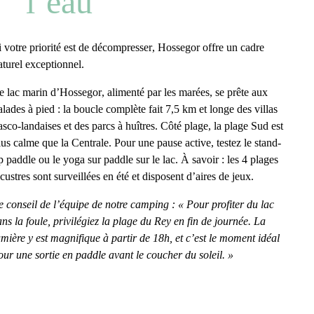
l’eau
i votre priorité est de
décompresser
, Hossegor offre un cadre
aturel exceptionnel.
e
lac marin d’Hossegor
, alimenté par les marées, se prête aux
alades à pied : la boucle complète fait
7,5 km
et longe des villas
asco-landaises et des parcs à huîtres. Côté plage, la
plage Sud
est
lus calme que la Centrale. Pour une pause active, testez le
stand-
p paddle
ou le
yoga sur paddle
sur le lac. À savoir : les 4 plages
acustres sont surveillées en été et disposent d’aires de jeux.
e conseil de l’équipe de notre camping : « Pour profiter du lac
ans la foule, privilégiez la plage du Rey en fin de journée. La
umière y est magnifique à partir de 18h, et c’est le moment idéal
our une sortie en paddle avant le coucher du soleil. »