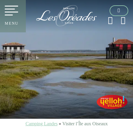
MENU
Camping Landes
»
Visiter l’Île aux Oiseaux