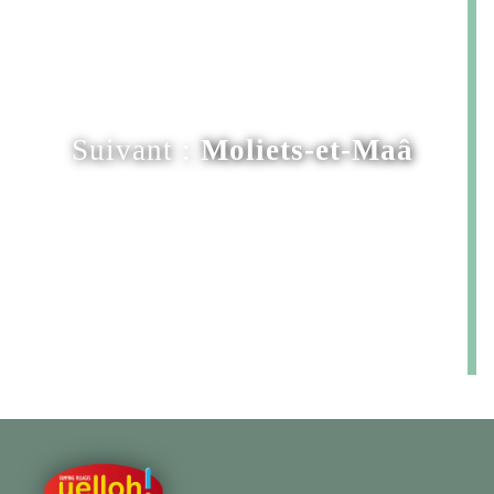
Suivant :
Moliets-et-Maâ