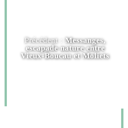
Précédent :
Messanges,
escapade nature entre
Vieux-Boucau et Moliets