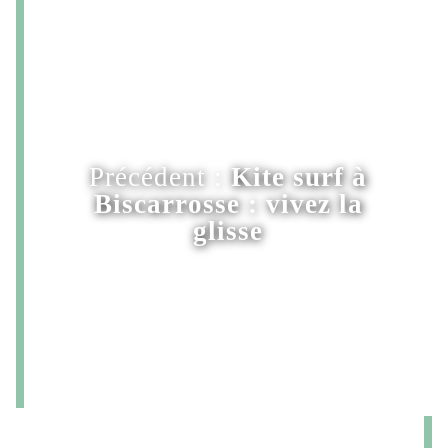
Précédent :
Kite surf à
Biscarrosse : vivez la
glisse