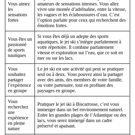
Vous aimez
amateurs de sensations intenses. Vous allez
les
vivre une montée d’adrénaline, entre la vitesse,
sensations
les vagues et les éclaboussures d’eau. C’est
fortes
l’option parfaite pour ceux qui recherchent des
émotions fortes.
Si vous êtes déjà un adepte des sports
Vous êtes un
aquatiques, le jet ski s’intègre parfaitement à
passionné
votre répertoire. Il combine parfaitement
de sports
vitesse et exploration sur l’eau, que ce soit en
nautiques
mer ou sur les lacs.
Vous
Le jet ski est une activité qui peut se pratiquer
souhaitez
seul ou à deux. Vous pouvez ainsi la partager
partager
avec des amis, des membres de votre famille,
l’expérience
ou votre partenaire, tout en profitant des
en groupe
paysages en groupe.
Vous
Pratiquer le jet ski à Biscarrosse, c’est vous
recherchez
immerger dans un bel environnement naturel.
une
Entre les grandes plages de l’Atlantique ou des
expérience
lacs, vous serez immergé dans un cadre
en pleine
préservé et apaisant.
nature