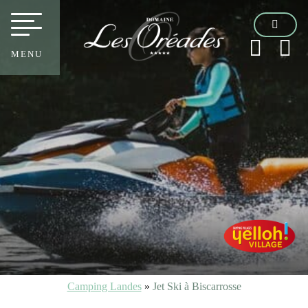
MENU
Camping Landes
»
Jet Ski à Biscarrosse