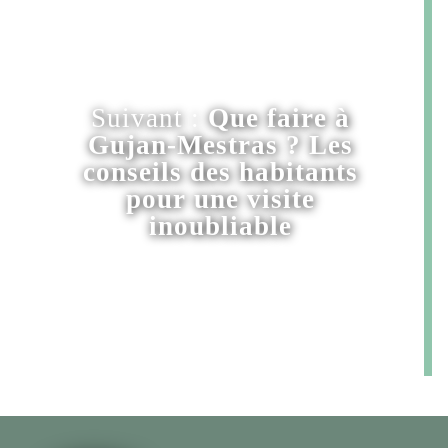
Suivant :
Que faire à
Gujan-Mestras ? Les
conseils des habitants
pour une visite
inoubliable