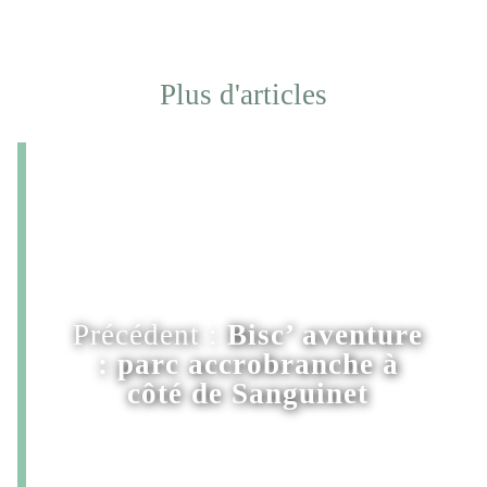
Plus d'articles
Précédent :
Bisc’ aventure
: parc accrobranche à
côté de Sanguinet