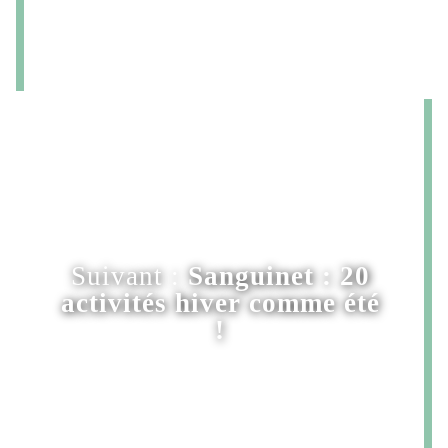
Suivant :
Sanguinet : 20
activités hiver comme été
!