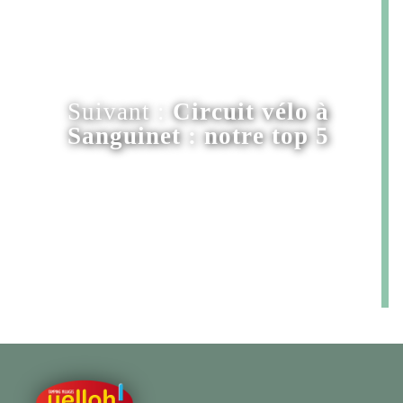
Suivant :
Circuit vélo à
Sanguinet : notre top 5