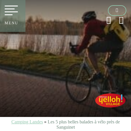
MENU
Camping Landes
»
Les 5 plus belles balades à vélo près de
Sanguinet