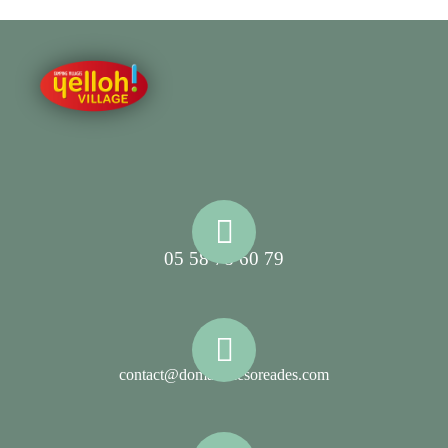
05 58 78 60 79
contact@domainelesoreades.com