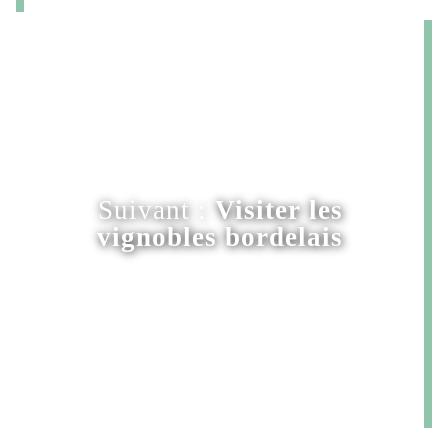
Suivant :
Visiter les
vignobles bordelais