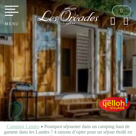
MENU
Camping Landes
»
Pourquoi séjourner dans un camping haut de
gamme dans les Landes ? 4 raisons d’opter pour un séjour étoilé en