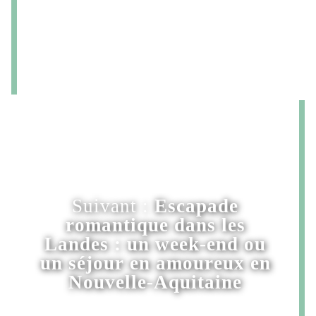
Suivant :
Escapade
romantique dans les
Landes : un week-end ou
un séjour en amoureux en
Nouvelle-Aquitaine