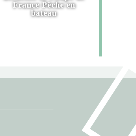
France Pêche en
bateau