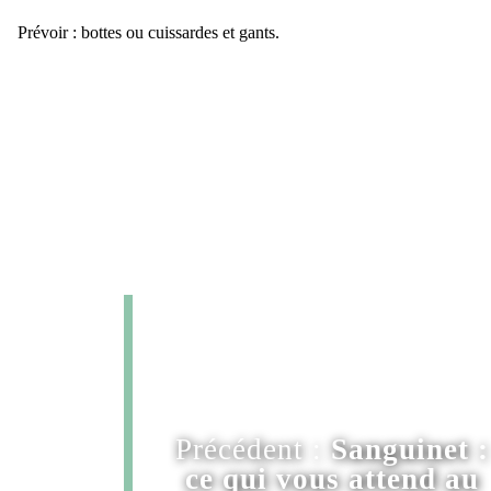
Prévoir : bottes ou cuissardes et gants.
Précédent :
Sanguinet :
ce qui vous attend au