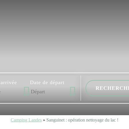
'arrivée
Date de départ
Camping Landes
»
Sanguinet : opération nettoyage du lac !