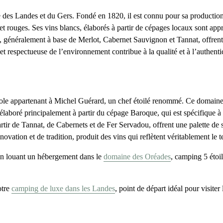
re des Landes et du Gers. Fondé en 1820, il est connu pour sa product
 rouges. Ses vins blancs, élaborés à partir de cépages locaux sont appré
s, généralement à base de Merlot, Cabernet Sauvignon et Tannat, offrent u
et respectueuse de l’environnement contribue à la qualité et à l’authentic
ticole appartenant à Michel Guérard, un chef étoilé renommé. Ce domaine
élaboré principalement à partir du cépage Baroque, qui est spécifique à 
 partir de Tannat, de Cabernets et de Fer Servadou, offrent une palette de
ation et de tradition, produit des vins qui reflètent véritablement le t
 en louant un hébergement dans le
domaine des Oréades
,
camping 5 étoil
otre
camping de luxe dans les Landes
, point de départ idéal pour visiter