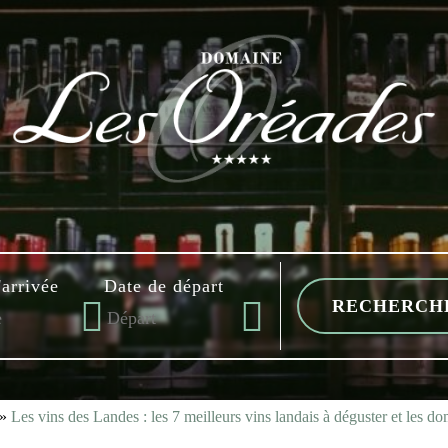
'arrivée
Date de départ
»
Les vins des Landes : les 7 meilleurs vins landais à déguster et les d