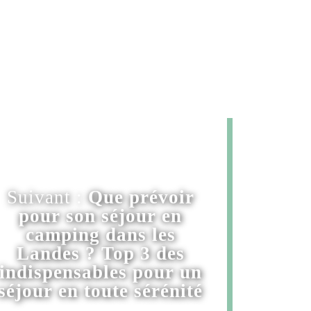
Suivant :
Que prévoir
pour son séjour en
camping dans les
Landes ? Top 3 des
indispensables pour un
séjour en toute sérénité