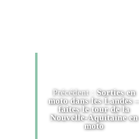
Précédent :
Sorties en
moto dans les Landes 
faites le tour de la
Nouvelle-Aquitaine en
moto