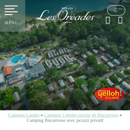
MENU
Camping Landes
»
Camping 5 étoiles proche de Biscarrosse
»
Camping Biscarrosse avec jacuzzi privatif