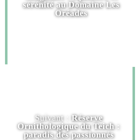
sérénité au Domaine Les
Oréades
Suivant :
Réserve
Ornithologique du Teich :
paradis des passionnés