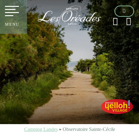
MENU
Camping Landes
»
Observatoire Sainte-Cécile