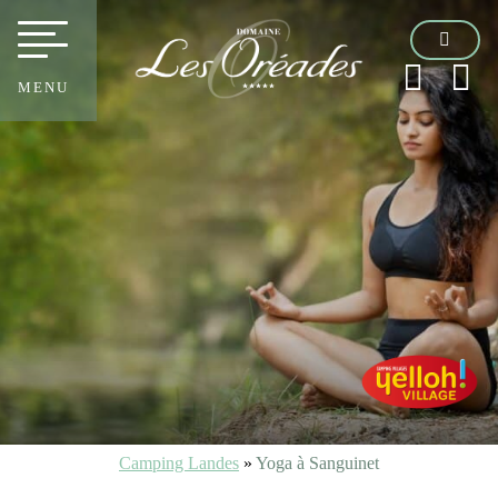
MENU
Camping Landes
»
Yoga à Sanguinet