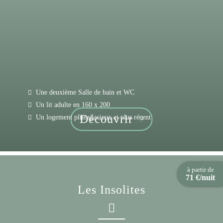
Une deuxième Salle de bain et WC
Un lit adulte en 160 x 200
Découvrir
Un logement plus spacieux et plus récent
à partir de
71 €/nuit
Les Insolites