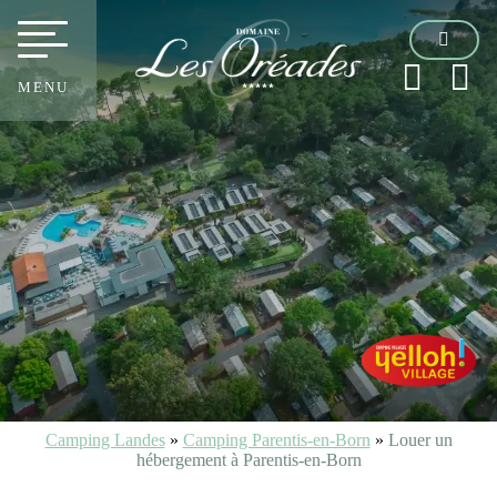
MENU
Camping Landes
»
Camping Parentis-en-Born
»
Louer un
hébergement à Parentis-en-Born