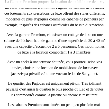
La Gamme Premium propose la
location de mobil-home de luxe
,
au cœur des Landes. Du nom de
Pagode
ou
Cabane de Pêcheur
,
ces logements aux
prestations de luxe
offrent des styles différents,
modernes
ou plus
atypiques
comme les cabanes de pêcheurs par
exemple,
inspirées des cabanes ostréicoles du bassin d’Arcachon
.
Avec la
gamme Premium
, choisissez un
cottage de luxe
ou une
cabane de Pêcheur haut de gamme
d’une superficie de
20 à 40 m²
avec une capacité d’accueil de
2 à 6 personnes
. Ces
mobil-homes
de luxe à la location
comportent
1 à 3 chambres
.
Avec un accès à une terrasse équipée, vous pourrez, selon vos
envies, choisir une
location de mobil-home de luxe
avec
jacuzzi/spa privatif
et/ou une
vue sur le lac de Sanguinet
.
Le
quartier des Pagodes est uniquement piéton
. Très joliment
paysagé c’est aussi le quartier le plus proche du Lac et de toutes
les commodités comme la piscine ou encore le restaurant.
Les
cabanes Premium
sont situées un petit peu plus loin mais