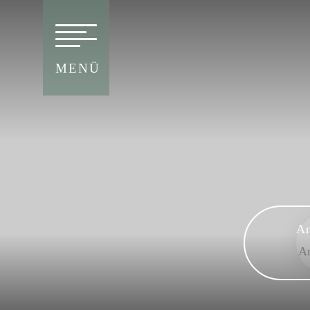
MENÜ
An