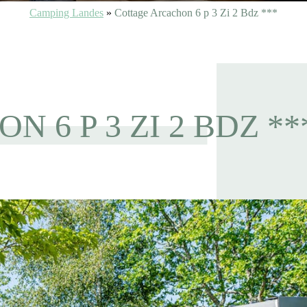
Camping Landes
»
Cottage Arcachon 6 p 3 Zi 2 Bdz ***
 6 P 3 ZI 2 BDZ **