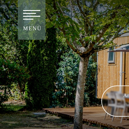
MENÜ
An