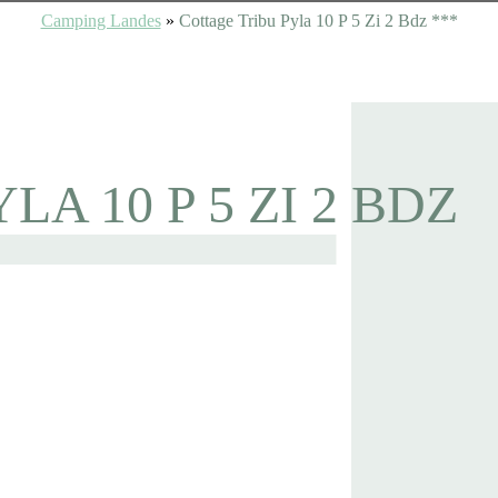
Camping Landes
»
Cottage Tribu Pyla 10 P 5 Zi 2 Bdz ***
A 10 P 5 ZI 2 BDZ