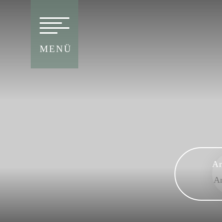
MENÜ
An