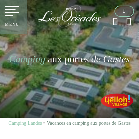
MENU
Camping
aux portes
de Gastes
Camping Landes
»
Vacances en camping aux portes de Gastes