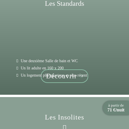
Les Standards
Une deuxième Salle de bain et WC
Un lit adulte en 160 x 200
Découvrir
Un logement plus spacieux et plus récent
à partir de
71 €/nuit
Les Insolites