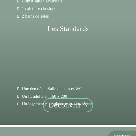
Climatisation réversible
1 cafetière classique
2 bains de soleil
Les Standards
Une deuxième Salle de bain et WC
Un lit adulte en 160 x 200
Découvrir
Un logement plus spacieux et plus récent
à partir de