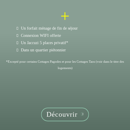
+
Un forfait ménage de fin de séjour
Connexion WIFI offerte
Un Jaccuzi 5 places privatif*
Dans un quartier piétonnier
*Excepté pour certains Cottages Pagodes et pour les Cottages Taos (voir dans le titre des
logements)
Découvrir